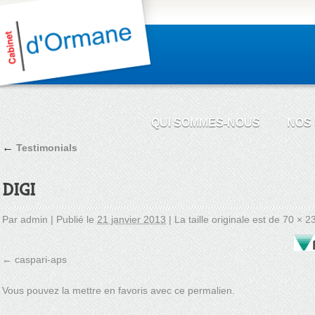
QUI SOMMES-NOUS
NOS
←
Testimonials
DIGI
Par
admin
|
Publié le
21 janvier 2013
|
La taille originale est de
70 × 2
caspari-aps
Vous pouvez la mettre en favoris avec
ce permalien
.