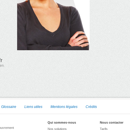
fr
ien
.
Glossaire
Liens utiles
Mentions légales
Crédits
Qui sommes-nous
Nous contacter
couvrement
Nos solutions
Tarifs